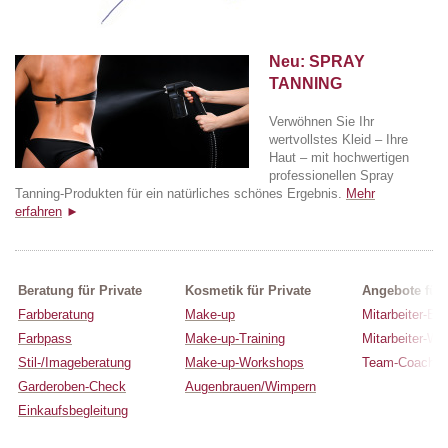
Neu: SPRAY
TANNING
Verwöhnen Sie Ihr
wertvollstes Kleid – Ihre
Haut – mit hochwertigen
professionellen Spray
Tanning-Produkten für ein natürliches schönes Ergebnis.
Mehr
erfahren
►
Beratung für Private
Kosmetik für Private
Angebote für
Farbberatung
Make-up
Mitarbeiter-Be
Farbpass
Make-up-Training
Mitarbeiter-W
Stil-/Imageberatung
Make-up-Workshops
Team-Coachin
Garderoben-Check
Augenbrauen/Wimpern
Einkaufsbegleitung